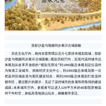
投影沙盘与视频同步展示古城面貌
历史文化厅内，相传东晋郭璞以北斗七星排布规划筑城，投影
沙盘与视频同步展示古城面貌;规划历程厅内，近现代温州城市总
体规划从改革开放前的“规划无用论”到1983版总体规划定位温州
为海港工业城市、浙南经济文化中心，到1993版总体规划第一次
把温州旧城改造与新区建设结合，再到2003版总体规划打造温州
都市区，通过图片的展示，见证了温州城市的发展和所取得的建设
成就;未来城市厅内，参观者可以进入120平方米的4D影院穿梭温
州千年时空，身临其境地游山玩水，俯瞰都市变迁。