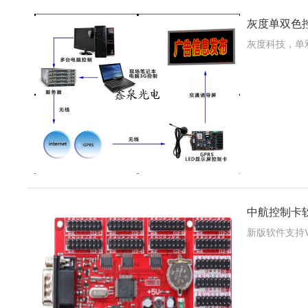
灰度单双色
灰度科技，单双
中航控制卡软
新版软件支持V