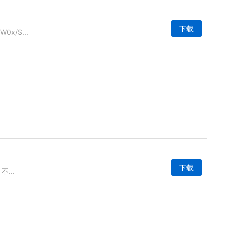
下载
/S...
下载
...